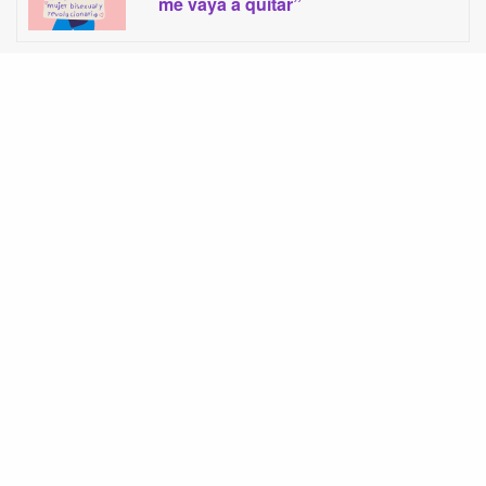
me vaya a quitar”
La ilustración muestra a una mujer activista usuaria de sillas de ruedas,
en una trama de colores rosa, verde, amarillo y morado.
Las necesidades de las mujeres con discapacidad
son diversas y variadas, dado que las