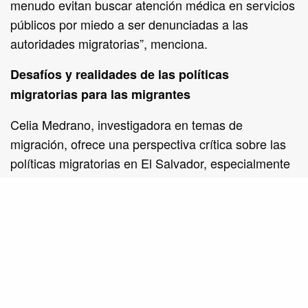
menudo evitan buscar atención médica en servicios
públicos por miedo a ser denunciadas a las
autoridades migratorias”, menciona.
Desafíos y realidades de las políticas
migratorias para las migrantes
Celia Medrano, investigadora en temas de
migración, ofrece una perspectiva crítica sobre las
políticas migratorias en El Salvador, especialmente
en cuanto a la protección y asistencia a mujeres
migrantes. Medrano señala que, más allá de la
retórica gubernamental, la implementación real
muestra deficiencias relevantes en un enfoque
basado en derechos humanos, resaltando la falta
de atención a las necesidades específicas de las
mujeres migrantes que experimentan violencia en